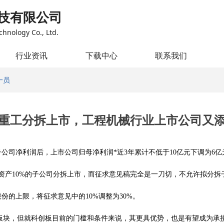
技有限公司
chnology Co., Ltd.
行业资讯
下载中心
联系我们
一员
重工分拆上市，工程机械行业上市公司又
子公司净利润后，上市公司归母净利
润
*
近
3
年累计不低
于
1
0
亿元下调
为
6
亿
资
产
10
%
的子公司分拆上市，而征求意见稿完全是一刀切，不允许拟分拆
股份的上限，将征求意见中
的
10
%
调整
为
30
%
。
板块，但就科创板目前的门槛和条件来说，其更具优势，也是有望成为承