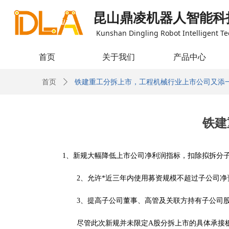
昆山鼎凌机器人智能科
Kunshan Dingling Robot Intelligent Te
首页
关于我们
产品中心
首页
ꄲ
铁建重工分拆上市，工程机械行业上市公司又添
铁建
1
、新规大幅降低上市公司净利润指标，扣除拟拆分
2
、允
许
*
近三年内使用募资规模不超过子公司净
3
、提高子公司董事、高管及关联方持有子公司
尽管此次新规并未限
定
A
股分拆上市的具体承接