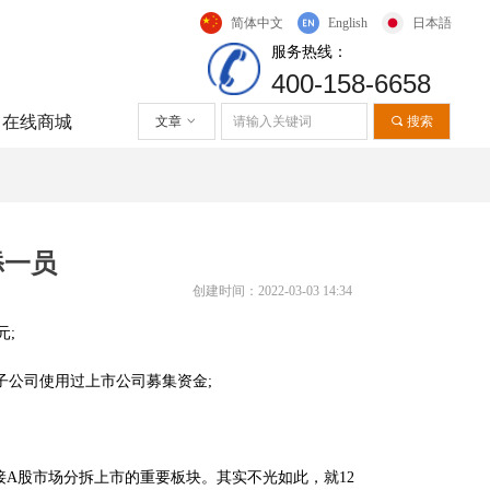
简体中文
English
日本語
服务热线
：
400-158-6658
在线商城
文章
ꀁ
끠
搜索
添一员
创建时间：
2022-03-03
14:34
元
;
子公司使用过上市公司募集资
金
;
接
A
股市场分拆上市的重要板块。其实不光如此，
就
1
2