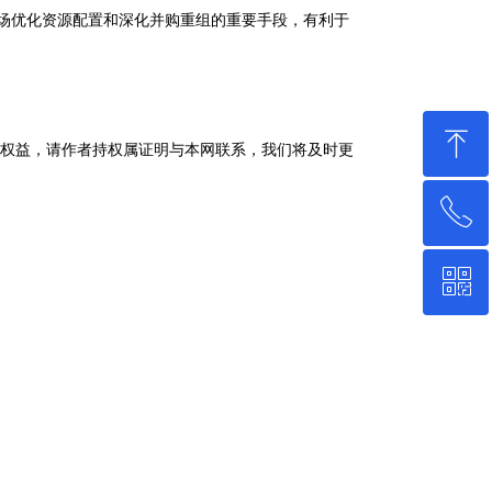
场优化资源配置和深化并购重组的重要手段，有利于
ꁸ
法权益，请作者持权属证明与本网联系，我们将及时更
ꂅ
回到顶部
ꀥ
4001586658
微信二维码